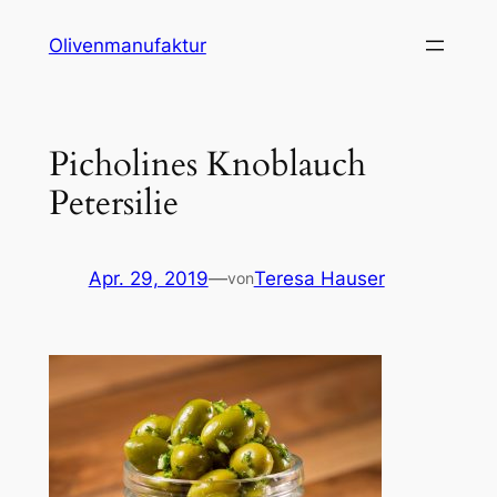
Zum
Olivenmanufaktur
Inhalt
springen
Picholines Knoblauch
Petersilie
Apr. 29, 2019
—
Teresa Hauser
von