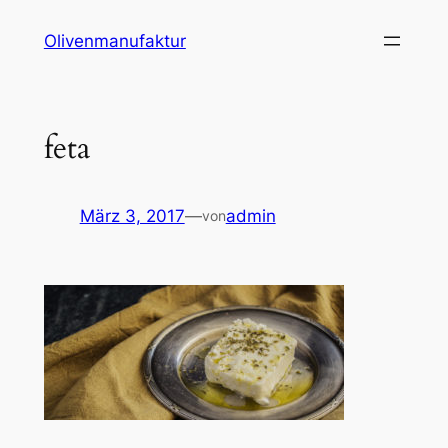
Zum
Olivenmanufaktur
Inhalt
springen
feta
März 3, 2017
—
admin
von