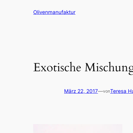
Zum
Olivenmanufaktur
Inhalt
springen
Exotische Mischun
März 22, 2017
—
Teresa H
von