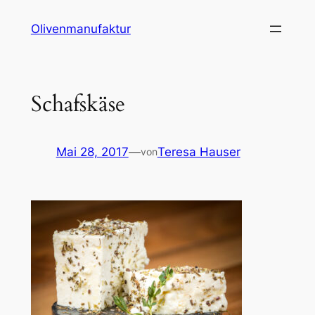
Zum
Olivenmanufaktur
Inhalt
springen
Schafskäse
Mai 28, 2017
—
Teresa Hauser
von